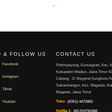
D & FOLLOW US
CONTACT US
Facebook
Pelempayung, Gunungsari, Kec. 
Kabupaten Madiun, Jawa Timur 6
Instagram
Cabang : Jl. Mayjend Sungkono N
Sukowinangun, Kec. Magetan, Ka
Tiktok
Magetan, Jawa Timur
Toko:
Youtube
(0351) 4472881
Hp/Wa 1:
081233792880