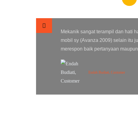
gani AC
Alhamdulillah setelah 10th dan 225
lalu
Mobilio 2014 ) akhirnya bongkar to
yg bnyk direkomendasikan, AC jd di
Utk harga sih wajar yah Top lah p
Hayu Budiawan Santoso, Custom