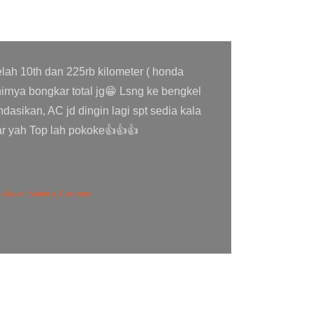
elayanan terbaik, ahli dalam urusan
baru, pengerjaan teliti dan rapi, salah
l yang harganya worth it, pengerjaan
 bersih dan tempat nya tunggu pun juga
, sangat kooperatif,bergaransi, tidak rugi
il saya kesini untuk melakukan pasang
 mobil saya menjadi normal dan dingin
selalu buat bengkel...
amsi, Customer