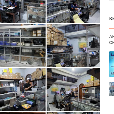
R
AR
C