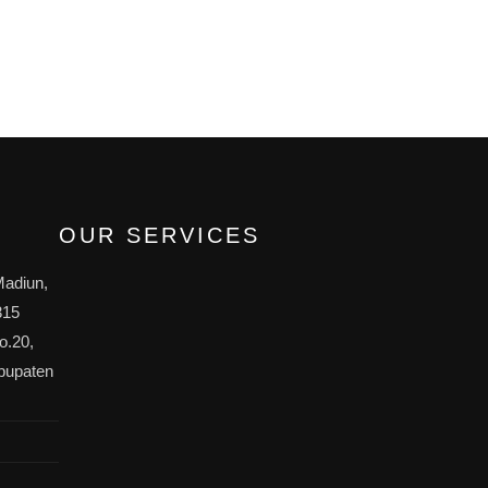
OUR SERVICES
Madiun,
315
o.20,
bupaten