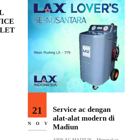
21
Service Ac Mobil
bergaransi
NOV
ARIS AC MADIUN – Merupakan
salah satu bengkel...
an
 di
pakan