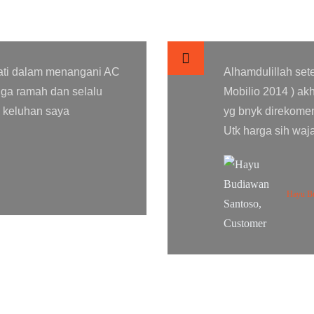
rb kilometer ( honda
Bengkel AC yang p
tal jg😁 Lsng ke bengkel
pasangan AC mobil 
ngin lagi spt sedia kala
satu bengkel mobi
okoke👍👍👍
cepat, tempat nya
tidak kalah bersih
saya membawa mob
AC mobil baru, AC
er
kembali... sukses 
Nurus S