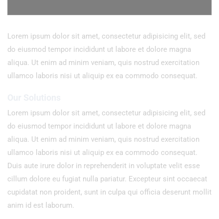
Lorem ipsum dolor sit amet, consectetur adipisicing elit, sed
do eiusmod tempor incididunt ut labore et dolore magna
aliqua. Ut enim ad minim veniam, quis nostrud exercitation
ullamco laboris nisi ut aliquip ex ea commodo consequat.
Our Solutions
Lorem ipsum dolor sit amet, consectetur adipisicing elit, sed
do eiusmod tempor incididunt ut labore et dolore magna
aliqua. Ut enim ad minim veniam, quis nostrud exercitation
ullamco laboris nisi ut aliquip ex ea commodo consequat.
Duis aute irure dolor in reprehenderit in voluptate velit esse
cillum dolore eu fugiat nulla pariatur. Excepteur sint occaecat
cupidatat non proident, sunt in culpa qui officia deserunt mollit
anim id est laborum.