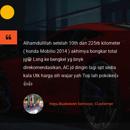
lah 10th dan 225rb kilometer
Bengkel AC ya
14 ) akhirnya bongkar total
urusan pasang
kel yg bnyk
teliti dan rap
AC jd dingin lagi spt sedia
harganya worth
 wajar yah Top lah pokoke👍
nya bersih da
tidak kalah be
tidak rugi sa
untuk melakuk
udiawan Santoso, Customer
mobil saya me
kembali... suk