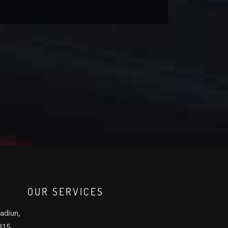
k
OUR SERVICES
adiun,
315