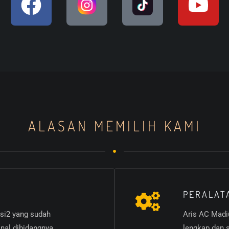
ALASAN MEMILIH KAMI
PERALAT
isi2 yang sudah
Aris AC Madi
nal dibidangnya
lengkap dan 