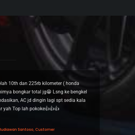
elah 10th dan 225rb kilometer ( honda
hirnya bongkar total jg😁 Lsng ke bengkel
asikan, AC jd dingin lagi spt sedia kala
ar yah Top lah pokoke👍👍👍
t
Budiawan Santoso, Customer