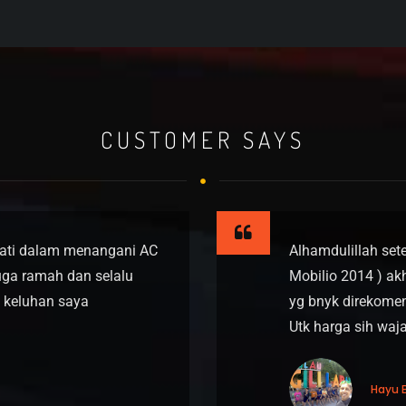
CUSTOMER SAYS
hati dalam menangani AC
Alhamdulillah set
juga ramah dan selalu
Mobilio 2014 ) ak
 keluhan saya
yg bnyk direkomend
Utk harga sih waj
Hayu 