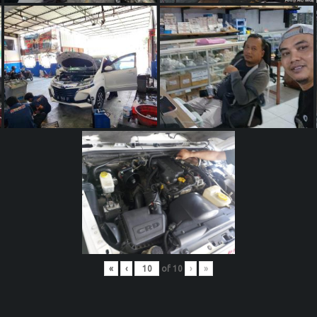
«
‹
of
10
›
»